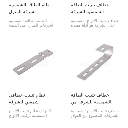
خطاف تثبيت الطاقة
نظام الطاقة الشمسية
الشمسية للشرفة
لشرفة المنزل
خطاف تثبيت الألواح الشمسية
أنظمة الطاقة الشمسية
على الشرفة هو أداة مميزة
لشرفات المنازل هي أنظمة
لتركيب الألواح الشمسية على
كهروضوئية مدمجة مصممة
درابزين الشرفة أو الجدران.
لسكان المدن للاستفادة من
يتيح لك هذا الخطاف تركيب
طاقة الشمس في مساحات
الألواح الشمسية في الأماكن
محدودة. وهي توفر حلاً صديقًا
الضيقة، مثل المدن أو
للبيئة يُقلل من فواتير
الشقق.
الكهرباء ويُقلل من بصمتك
الكربونية.
خطاف تثبيت الطاقة
نظام تثبيت خطافي
الشمسية للشرفة من
شمسي للشرفة
الفولاذ المقاوم للصدأ
خطاف تثبيت الألواح الشمسية
يُتيح لك نظام تثبيت الألواح
SUS304
للشرفات المصنوع من الفولاذ
الشمسية تركيب الألواح
المقاوم للصدأ SUS304 متين
الشمسية على درابزين
ولا يصدأ. صُمم هذا الخطاف
الشرفة أو الجدران، وهو حل