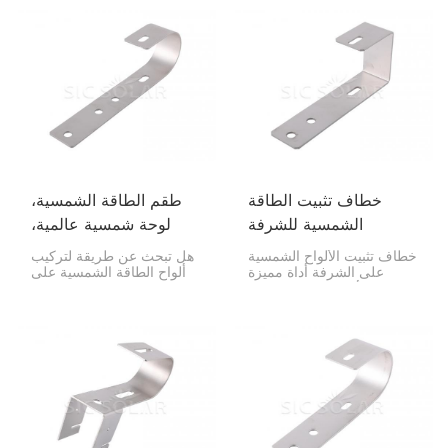
لتثبيت الألواح الشمسية بأمان
مثالي إذا كنت تسكن في
على درابزين الشرفات أو
المدينة ولا تملك مساحة
الجدران. وهو مصنوع من
كبيرة. كما يُتيح هذا النظام
الفولاذ المقاوم للصدأ
للأشخاص الذين لا يملكون
SUS304 عالي الجودة، مما
سقفًا تركيب الألواح
يجعله مثاليًا لتركيب الألواح
الشمسية.
الشمسية على المنازل،
وخاصة في المدن التي تفتقر
إلى مساحة كافية على
الأسطح.
خطاف تثبيت الطاقة
طقم الطاقة الشمسية،
الشمسية للشرفة
لوحة شمسية عالمية،
خطاف للشرفة
خطاف تثبيت الألواح الشمسية
هل تبحث عن طريقة لتركيب
على الشرفة أداة مميزة
ألواح الطاقة الشمسية على
لتركيب الألواح الشمسية على
شرفتك؟ قد يكون خطاف
درابزين الشرفة أو الجدران
الشرفة العالمي لألواح الطاقة
إذا كنت تسكن في منزل. إنه
الشمسية من Solar Kit هو ما
حل مثالي إذا كنت تسكن في
تبحث عنه. فهو مصمم ليتوافق
مدينة ولا تملك مساحة سطح
مع معظم أحجام ألواح الطاقة
كبيرة. إنها طريقة سهلة
الشمسية وأنواع الشرفات،
لاستخدام الطاقة الشمسية
وهو أمر رائع إذا كنت تسكن
ولا تشغل حيزًا كبيرًا.
في المدينة وترغب في
استخدام الطاقة الشمسية.