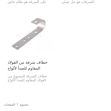
للشرفات هو حل عملي
على الشرفة هو نظام خاص
ومبتكر لتركيب الألواح
لتركيب الألواح الشمسية على
الشمسية على الشرفات. يوفر
شرفتك. إنها طريقة رائعة
هذا الحامل خيارًا آمنًا وموفرًا
وبسيطة لإضافة الطاقة
للمساحة لاستغلال الطاقة
الشمسية إلى الشقق
الشمسية في المدن. يُثبّت
السكنية، أو أي مكان لا يمكنك
الحامل على درابزين الشرفة
الوصول إليه على السطح.
أو هياكلها، مما يتيح لك توليد
طاقة نظيفة دون الحاجة إلى
مساحة على السطح.
خطاف شرفة من الفولاذ
المقاوم للصدأ لألواح
الطاقة الشمسية
خطاف الشرفة المصنوع من
الفولاذ المقاوم للصدأ لألواح
الطاقة الشمسية يُستخدم
لتركيب الألواح الشمسية على
درابزين الشرفة أو أي سطح
مستوٍ آخر. وهو خيار مثالي
للمنازل والشركات عندما
يتعذر تركيب الألواح الشمسية
مجموع
1
الصفحات
على السطح.