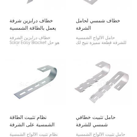
خطاف شمسي لحامل
خطاف درابزين شرفة
الشرفة
يعمل بالطاقة الشمسية
سهل التركيب
حامل الألواح الشمسية
خطاف درابزين الشرفة
للشرفة قطعة مميزة تتيح لك
Solar Easy Bracket هو حل
تركيب الألواح الشمسية على
عملي وفعال لتركيب الألواح
شرفتك إذا لم تتمكن من
الشمسية على درابزين
استخدام سطح منزلك. إنها
الشرفة. مثالي للبيئات
طريقة بسيطة وآمنة لتركيب
الحضرية ذات مساحة السقف
الألواح الشمسية على
المحدودة، حيث يسمح هذا
شرفتك، وهو أمر مفيد للغاية
الخطاف سهل التركيب بتجميع
إذا كنت تسكن في مدينة أو
الطاقة الشمسية مباشرة من
شقة.
الشرفة، مما يزيد المساحة
ويزيد الكفاءة.
حامل تثبيت خطافي
نظام تثبيت الطاقة
شمسي للشرفة
الشمسية على الشرفة
حامل تثبيت الألواح الشمسية
نظام تثبيت الألواح الشمسية