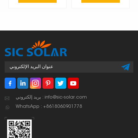
بريد إلكتروني : info@sic-solar.com
WhatsApp : +8618060901778