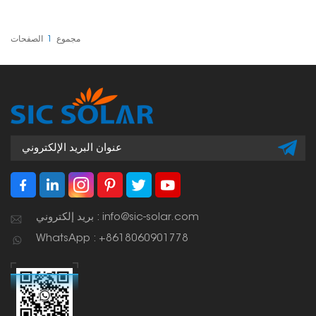
التثبيت. يمكنك استخدامه في
منتصف صفوف الألواح أو
على أطرافها. صُمم ليكون
تركيبه سريعًا، وسيحافظ على
مجموع
1
الصفحات
ثبات الألواح حتى في
الظروف الجوية القاسية.
بريد إلكتروني : info@sic-solar.com
WhatsApp : +8618060901778