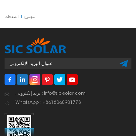
التثبيت. يمكنك استخدامه في
منتصف صفوف الألواح أو
على أطرافها. صُمم ليكون
تركيبه سريعًا، وسيحافظ على
مجموع
1
الصفحات
ثبات الألواح حتى في
الظروف الجوية القاسية.
بريد إلكتروني : info@sic-solar.com
WhatsApp : +8618060901778