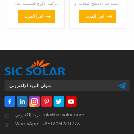
تُستخدم مسامير تعليق الألواح الشمسية للأسقف المعدنية في تركيب الألواح الشمسية على الأسطح المعدنية، و...
مشبك اللحامات شبه المنحرفة للأسقف الصفيحية هو أحد حلول التركيب المتخصصة لتركيب الألواح الشمسية على ا...
اقرأ المزيد
اقرأ المزيد
بريد إلكتروني : info@sic-solar.com
WhatsApp : +8618060901778