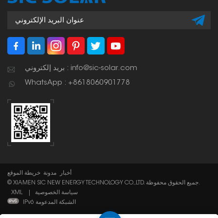
بريد إلكتروني : info@sic-solar.com
WhatsApp : +8618060901778
أخبار
مدونة
خريطة الموقع
© XIAMEN SIC NEW ENERGY TECHNOLOGY CO.,LTD. جميع الحقوق محفوظة.
سياسة الخصوصية
|
XML
IPv6 الشبكة المدعومة