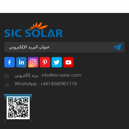
بريد إلكتروني : info@sic-solar.com
WhatsApp : +8618060901778