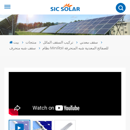
سقف معدني
تركيب السقف المائل
منتجات
بيت
نظام MiniRail للصفائح المعدنية شبه المنحرفة
سقف شبه منحرف