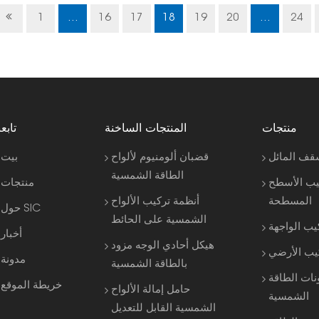
1
...
16
17
18
19
20
...
24
منتجات
المنتجات الساخنة
تابعن
قف المائل
قضبان ألومنيوم لألواح
بيت
الطاقة الشمسية
يب الأسطح
منتجات
المسطحة
أنظمة تركيب الألواح
حول SIC
الشمسية على الحائط
يب الواجهة
أخبار
هيكل أحادي الوجه مزود
كيب الأرضي
مدونة
بالطاقة الشمسية
نات الطاقة
خريطة الموقع
حامل إمالة الألواح
الشمسية
الشمسية القابل للتعديل