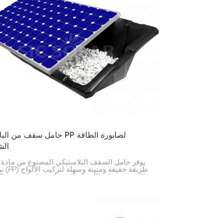
한국의
Melayu
Tiếng việt
حامل سقف من البلاستيك PP لصابو
الش
يوفر حامل السقف البلاستيكي المصنوع من مادة 
بروبيلين
الشمسية على الأسطح المسطحة. صُممت هذه ال
لتحمل أوزانًا ثقيلة، مثل الكتل الخرسانية، مما يُ
شيء في مكانه دون الحاجة إلى حفر في سقفك.