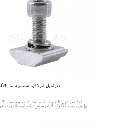
صواميل انزلاقية شمسية من الألو
تُعدّ صواميل التثبيت المنزلقة المصنوعة من الأل
والمخصصة للألواح الشمسية أداةً بالغة الأهمية، ف
أساسي من عملية تركيب الألواح الشمسية. صُمم
الصواميل لتوفير اتصال آمن للألواح، كما يُمكن ت
بسهولة. وبفضل خفة وزنها المصنوعة من الألومنيوم،
هذه الصواميل بمتانتها وتوافقها مع معظم قضبان ا
الشمسية، ولذلك يُفضلها الكثيرون في تركيب ا