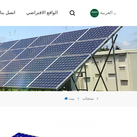
الواقع الافتراضي
اتصل بنا
العربية
English
Deutsch
español
português
منتجات
بيت
Nederlands
العربية
日本語