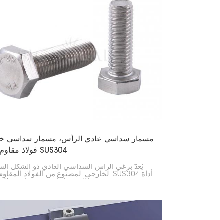
مسمار سداسي عادي الرأس، مسمار سداسي خ
فولاذ مقاوم للصدأ SUS304
يُعدّ برغي الرأس السداسي العادي ذو الشكل ا
الخارجي المصنوع من الفولاذ المقاوم للصدأ 304
تثبيت قوية ومتعددة الاستخدامات. وهو مناسب للع
المجالات، مثل تركيب الألواح الشمسية، والبناء، والآلات.