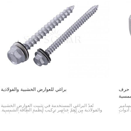
مقاوم للصدأ
براغي للعوارض الخشبية والفولاذية
لشمسية
ر T المصنوعة من الفولاذ المقاوم للصدأ
تُعدّ البراغي المستخدمة في تثبيت العوارض الخشبية
 أدوات
والفولاذية من أهمّ عناصر تركيب أنظمة الطاقة الشمسية.
خصيصًا
فهي تُشكّل رابطاً قوياً ومتيناً بين أجزاء مثل دعامات
ة آمنة
التثبيت والعوارض نفسها وغيرها من العناصر الهيكلية.
ها من
الأسطح