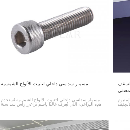
للسقف
مسمار سداسي داخلي لتثبيت الألواح الشمسية
معدني
لمنيوم
مسمار سداسي داخلي لتثبيت الألواح الشمسية تُستخدم
لأسقف
هذه البراغي، التي تُعرف غالبًا باسم براغي رأس سداسية
تُثبّت
أو براغي ذات غطاء سداسي أو براغي الآلات، بكثرة في
يُسهّل
تركيبات الألواح الشمسية، وفي تجميع الآلات، وفي
صناعات أخرى. يمكنك استخدام هذه البراغي السداسية
لأشياء مثل توصيل القضبان، وربط خطافات السقف
بقضبان الألمنيوم الشمسية، وما إلى ذلك.