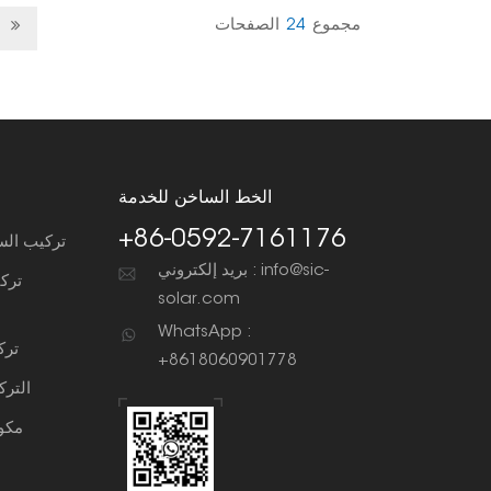
والأرضية.
مجموع
24
الصفحات
الخط الساخن للخدمة
+86-0592-7161176
تركيب الس
بريد إلكتروني : info@sic-
ترك
solar.com
WhatsApp :
ترك
+8618060901778
التر
مكو