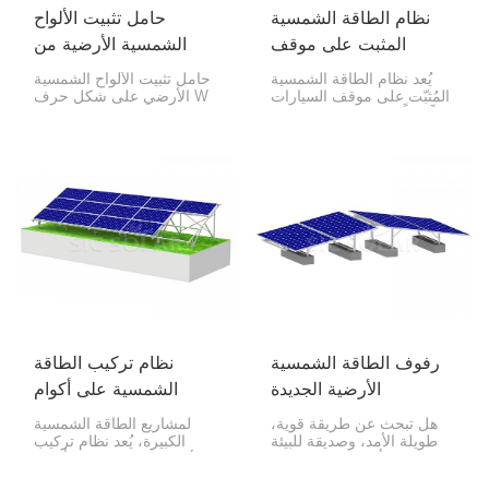
نظام الطاقة الشمسية
حامل تثبيت الألواح
المثبت على موقف
الشمسية الأرضية من
السيارات
النوع W
يُعد نظام الطاقة الشمسية
حامل تثبيت الألواح الشمسية
المُثبّت على موقف السيارات
الأرضي على شكل حرف W
حلاً ذكياً للحصول على الطاقة
هو تصميم خاص لتركيب
الشمسية وموقف سيارة في
الألواح الشمسية على الأرض،
آن واحد. يتميز بإطار ألومنيوم
خاصةً إذا كانت الأرض
متين وألواح شمسية عالية
مستوية أو ذات ميل طفيف.
الجودة توفر لك الظل
يُسمى هذا الحامل W لأن
والكهرباء.
شكله يشبه حرف W، مما
يجعله متينًا وطويل الأمد
وسهل التركيب.
رفوف الطاقة الشمسية
نظام تركيب الطاقة
الأرضية الجديدة
الشمسية على أكوام
المصنوعة من سبائك
فولاذية
هل تبحث عن طريقة قوية،
لمشاريع الطاقة الشمسية
الألومنيوم
طويلة الأمد، وصديقة للبيئة
الكبيرة، يُعد نظام تركيب
لتركيب ألواحك الشمسية؟
الألواح الشمسية على أكوام
يُعد نظامنا الجديد لرفوف
فولاذية خيارًا متينًا للتركيب