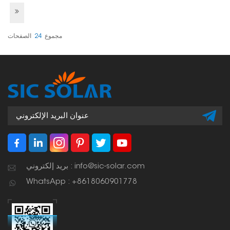
مجموع
24
الصفحات
بريد إلكتروني : info@sic-solar.com
WhatsApp : +8618060901778