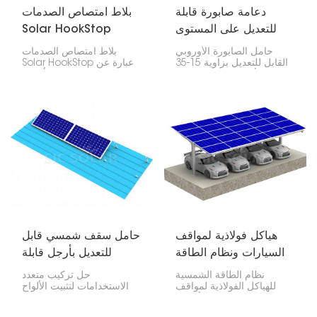
دعامة صابورة قابلة
بلاط امتصاص الصدمات
للتعديل على المستوى
Solar HookStop
الأوروبي بزاوية 15-35
حامل الصابورة الأوروبي
بلاط امتصاص الصدمات
درجة للسقف المسطح
القابل للتعديل بزاوية 15-35
Solar HookStop عبارة عن
درجة للأسقف المسطحة هو
قطع رائعة تُثبّت أسفل
نظام تركيب فريد لتركيب
خطافات الألواح الشمسية
الألواح الشمسية على الأسطح
على أسطح القرميد. وهي
المسطحة. يوفر هذا النظام
مصممة لحماية القرميد
مرونةً للمركّبين لتحقيق
وتخفيف أي اهتزاز أو ضغط
أفضل زاوية تثبيت للألواح
ناتج عن الألواح، حتى لا يتضرر
الشمسية، وهو أمر ضروري
سطح منزلك.
لتحسين التقاط الطاقة.
هياكل فولاذية لمواقف
حامل سقف شمسي قابل
السيارات ونظام الطاقة
للتعديل بأرجل قابلة
الشمسية
للإمالة
نظام الطاقة الشمسية
حل تركيب متعدد
للهياكل الفولاذية لمواقف
الاستخدامات لتثبيت الألواح
السيارات هو في الأساس
الشمسية بشكل مثالي على
موقف سيارات يُولّد الكهرباء
الأسطح والأرضيات. يوفر هذا