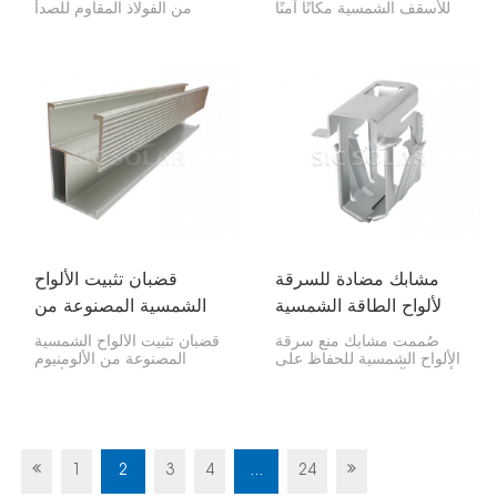
للأسقف الشمسية مكانًا آمنًا
من الفولاذ المقاوم للصدأ
وثابتًا لعمال الصيانة للسير
وسيلةً متينةً ومقاومةً للحريق
على أنظمة الطاقة الشمسية
والعوامل الجوية لتثبيت
المثبتة على الأسطح. يتميز هذا
الكابلات في الأماكن الصعبة.
الممر بمتانته ومقاومته
وهي مثاليةٌ لأنظمة الطاقة
للصدأ، كما يحمي السقف من
الشمسية، والمشاريع
التلف مع استيفائه لجميع
الخارجية، والمناطق الصناعية
معايير السلامة.
ذات الظروف القاسية، نظرًا
لقوتها الفائقة ومتانتها العالية.
مشابك مضادة للسرقة
قضبان تثبيت الألواح
لألواح الطاقة الشمسية
الشمسية المصنوعة من
الألومنيوم
صُممت مشابك منع سرقة
قضبان تثبيت الألواح الشمسية
الألواح الشمسية للحفاظ على
المصنوعة من الألومنيوم
ألواحك آمنة من السرقة عن
فائقة المتانة، وتُبقي الألواح
طريق تثبيتها على قضبان
الشمسية في مكانها الصحيح،
التثبيت.
سواءً على سطح المنزل أو
على الأرض. وهي خفيفة
الوزن لكنها متينة، مما يجعل
تركيبها سريعًا وسهلاً.
1
2
3
4
...
24