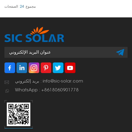
مجموع
24
الصفحات
بريد إلكتروني : info@sic-solar.com
WhatsApp : +8618060901778