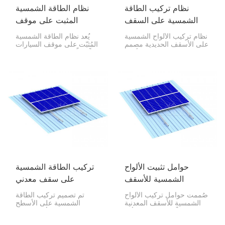
نظام تركيب الطاقة
نظام الطاقة الشمسية
الشمسية على السقف
المثبت على موقف
الحديدي
السيارات
نظام تركيب الألواح الشمسية
يُعد نظام الطاقة الشمسية
على الأسقف الحديدية مصمم
المُثبّت على موقف السيارات
خصيصًا لتثبيت الألواح
حلاً ذكياً للحصول على الطاقة
الكهروضوئية بأمان على
الشمسية وموقف سيارة في
الأسقف الحديدية. يتميز هذا
آن واحد. يتميز بإطار ألومنيوم
النظام بقوة وموثوقية عالية،
متين وألواح شمسية عالية
مما يضمن توزيعًا آمنًا
الجودة توفر لك الظل
للأحمال، بالإضافة إلى الحفاظ
والكهرباء.
على مقاومة السقف للماء.
حوامل تثبيت الألواح
تركيب الطاقة الشمسية
الشمسية للأسقف
على سقف معدني
المعدنية
صُممت حوامل تركيب الألواح
تم تصميم تركيب الطاقة
الشمسية للأسقف المعدنية
الشمسية على الأسطح
لتوفر حلاً متينًا وطويل الأمد
المعدنية لتوفير الأمان وطول
وموثوقًا به لتركيب وحدات
العمر والفعالية من حيث